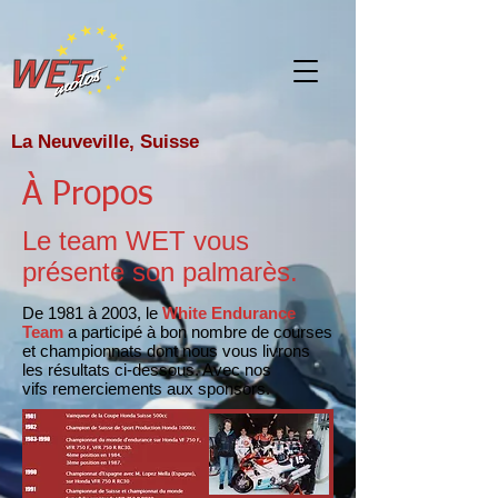
La Neuveville, Suisse
À Propos
Le team WET vous
présente son palmarès.
De 1981 à 2003, le
White Endurance
Team
a participé à bon nombre de courses
et championnats dont nous vous livrons
les résultats ci-dessous. Avec nos
vifs remerciements aux sponsors.