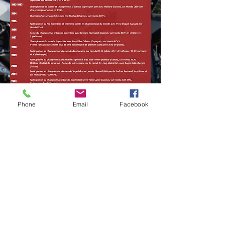
Phone
Email
Facebook
TELEPHONE | eMAIL
032 751 36 14
|
wetmotos@bluewin.ch
Contact
© 2018 F. Borel. Créé avec
Wix.com